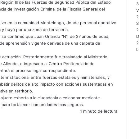
 Región III de las Fuerzas de Seguridad Pública del Estado
3
cia de Investigación Criminal de la Fiscalía General del
V
2
ntivo en la comunidad Montelongo, donde personal operativo
S
 y huyó por una zona de terracería.
2
, se confirmó que Juan Orlando “N”, de 27 años de edad,
2
n de aprehensión vigente derivada de una carpeta de
L
 actuación. Posteriormente fue trasladado al Ministerio
 Allende, e ingresado al Centro Penitenciario de
ntará el proceso legal correspondiente.
nterinstitucional entre fuerzas estatales y ministeriales, y
batir delitos de alto impacto con acciones sustentadas en
tiva en territorio.
ajuato exhorta a la ciudadanía a colaborar mediante
e para fortalecer comunidades más seguras.
1 minuto de lectura