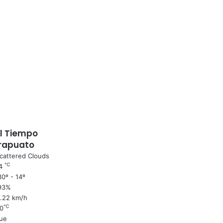
El Tiempo
Irapuato
cattered Clouds
℃
4
0º - 14º
93%
1.22 km/h
℃
0
ue