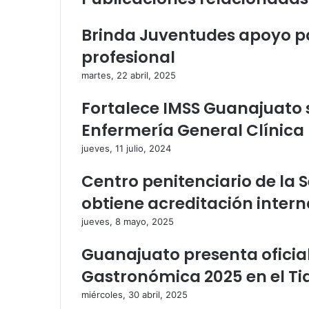
l
e
e
l
Brinda Juventudes apoyo p
c
e
t
c
profesional
r
t
martes, 22 abril, 2025
ó
r
n
ó
Fortalece IMSS Guanajuato 
i
n
c
i
Enfermería General Clínica
o
c
jueves, 11 julio, 2024
o
Centro penitenciario de la 
obtiene acreditación inter
jueves, 8 mayo, 2025
Guanajuato presenta ofici
Gastronómica 2025 en el Tia
miércoles, 30 abril, 2025