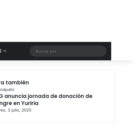
3
Facebook
RSS
Buscar
℃
por
ra también
najuato
G anuncia jornada de donación de
ngre en Yuriria
es, 3 julio, 2025