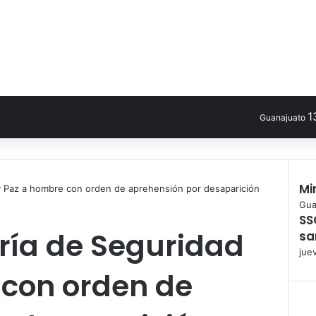
1
Guanajuato
Mi
y Paz a hombre con orden de aprehensión por desaparición
C
Gua
SS
e
ría de Seguridad
sa
r
r
juev
a
 con orden de
r