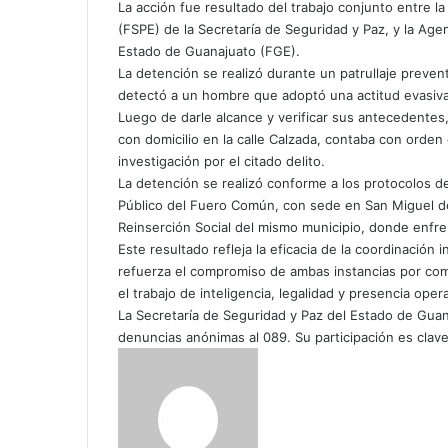
La acción fue resultado del trabajo conjunto entre la
o
(FSPE) de la Secretaría de Seguridad y Paz, y la Agen
r
Estado de Guanajuato (FGE).
c
La detención se realizó durante un patrullaje preve
o
detectó a un hombre que adoptó una actitud evasiva
r
Luego de darle alcance y verificar sus antecedentes
r
con domicilio en la calle Calzada, contaba con orde
e
investigación por el citado delito.
o
La detención se realizó conforme a los protocolos de
e
Público del Fuero Común, con sede en San Miguel de
l
Reinserción Social del mismo municipio, donde enfre
e
Este resultado refleja la eficacia de la coordinación i
c
t
refuerza el compromiso de ambas instancias por com
r
el trabajo de inteligencia, legalidad y presencia opera
ó
La Secretaría de Seguridad y Paz del Estado de Guan
n
denuncias anónimas al 089. Su participación es clav
i
c
o