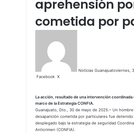
aprehensión po
cometida por pa
Noticias Guanajuato
viernes, 
Facebook
X
W
C
h
o
a
m
t
p
La acción, resultado de una intervención coordinada en
s
a
marco de la Estrategia CONFIA.
A
r
Guanajuato, Gto., 30 de mayo de 2025.– Un hombre 
p
t
desaparición cometida por particulares fue detenido
p
i
desplegado bajo la estrategia de seguridad Coordina
r
Anticrimen (CONFIA).
p