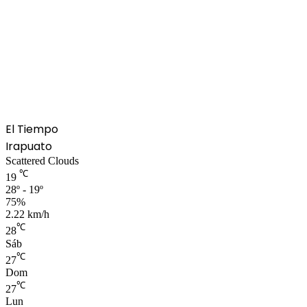
El Tiempo
Irapuato
Scattered Clouds
℃
19
28º - 19º
75%
2.22 km/h
℃
28
Sáb
℃
27
Dom
℃
27
Lun