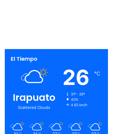
El Tiempo
26
℃
Irapuato
31º - 26º
40%
4.62 km/h
Scattered Clouds
31
31
27
27
27
℃
℃
℃
℃
℃