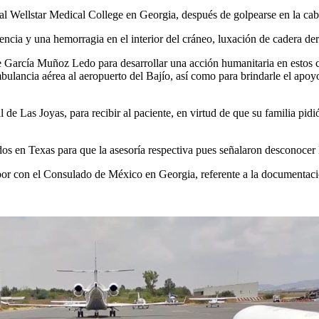
 al Wellstar Medical College en Georgia, después de golpearse en la cab
cia y una hemorragia en el interior del cráneo, luxación de cadera dere
García Muñoz Ledo para desarrollar una acción humanitaria en estos cas
mbulancia aérea al aeropuerto del Bajío, así como para brindarle el apoyo
l de Las Joyas, para recibir al paciente, en virtud de que su familia pid
s en Texas para que la asesoría respectiva pues señalaron desconocer l
labor con el Consulado de México en Georgia, referente a la documentaci