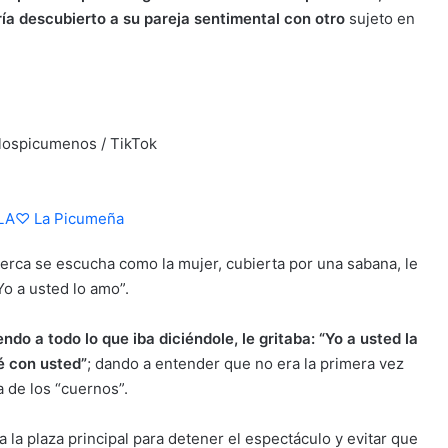
ía descubierto a su pareja sentimental con otro
sujeto en
@lospicumenos / TikTok
marido en hotel de pitalito huila 😳
LILA♡ La Picumeña
erca se escucha como la mujer, cubierta por una sabana, le
Yo a usted lo amo”.
ndo a todo lo que iba diciéndole, le gritaba: “Yo a usted la
lé con usted”
; dando a entender que no era la primera vez
a de los “cuernos”.
 la plaza principal para detener el espectáculo y evitar que