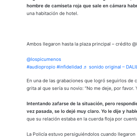
hombre de camiseta roja que sale en cámara habr
una habitación de hotel.
Ambos llegaron hasta la plaza principal – crédito 
@lospicumenos
Mujer infiel es sorprendida por su 
#audiopropio
#infidelidad
♬ sonido original – DA
En una de las grabaciones que logró seguirlos de c
grita al que sería su novio: “No me deje, por favor. 
Intentando zafarse de la situación, pero respondie
vez pasada, se lo dejé muy claro. Yo le dije y hab
que su relación estaba en la cuerda floja por cuent
La Policía estuvo persiguiéndolos cuando llegaron a