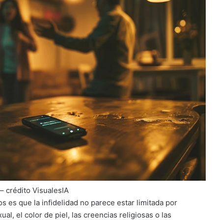
 – crédito VisualesIA
 es que la infidelidad no parece estar limitada por
al, el color de piel, las creencias religiosas o las