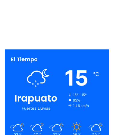
El Tiempo
15
℃
Irapuato
15º - 15º
95%
1.46 km/h
Fuertes Lluvias
27
27
27
28
28
℃
℃
℃
℃
℃