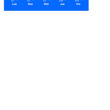
Lun
Mar
Mié
Jue
Vie