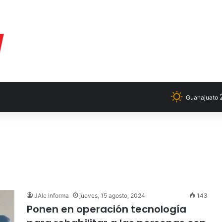
Guanajuato
JAlc Informa
jueves, 15 agosto, 2024
143
Ponen en operación tecnología