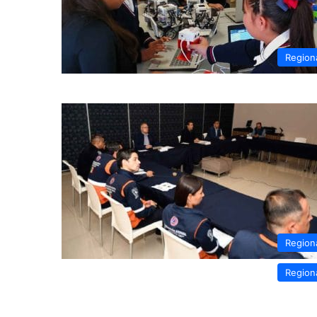
Region
Region
Region