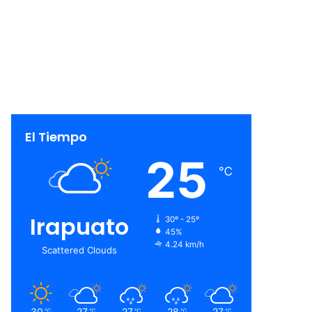
El Tiempo
25
℃
Irapuato
30º - 25º
45%
4.24 km/h
Scattered Clouds
30
27
27
28
27
℃
℃
℃
℃
℃