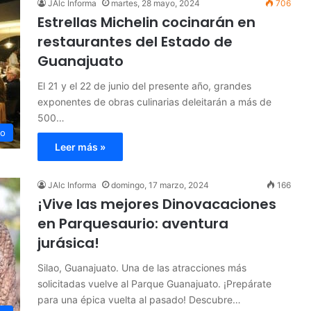
JAlc Informa
martes, 28 mayo, 2024
706
Estrellas Michelin cocinarán en
restaurantes del Estado de
Guanajuato
El 21 y el 22 de junio del presente año, grandes
exponentes de obras culinarias deleitarán a más de
500…
to
Leer más »
JAlc Informa
domingo, 17 marzo, 2024
166
¡Vive las mejores Dinovacaciones
en Parquesaurio: aventura
jurásica!
Silao, Guanajuato. Una de las atracciones más
solicitadas vuelve al Parque Guanajuato. ¡Prepárate
para una épica vuelta al pasado! Descubre…