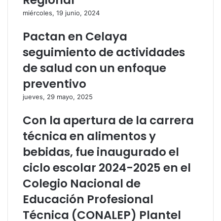
Regional
i
n
miércoles, 19 junio, 2024
c
i
o
c
Pactan en Celaya
o
seguimiento de actividades
de salud con un enfoque
preventivo
jueves, 29 mayo, 2025
Con la apertura de la carrera
técnica en alimentos y
bebidas, fue inaugurado el
ciclo escolar 2024-2025 en el
Colegio Nacional de
Educación Profesional
Técnica (CONALEP) Plantel