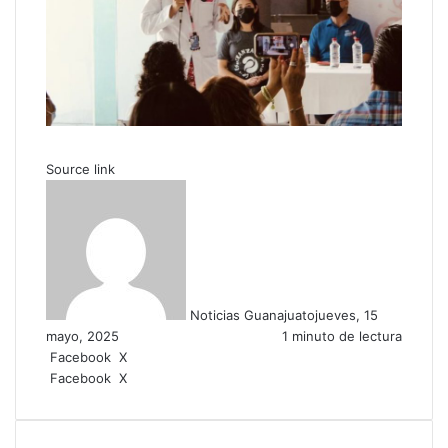
Source link
Noticias Guanajuato
jueves, 15
mayo, 2025
1 minuto de lectura
Facebook
X
W
C
Facebook
X
h
o
W
C
I
a
m
h
o
m
t
p
a
m
p
s
a
t
p
r