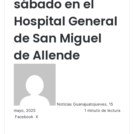
sábado en el
Hospital General
de San Miguel
de Allende
Noticias Guanajuato
jueves, 15
mayo, 2025
1 minuto de lectura
Facebook
X
W
C
h
o
a
m