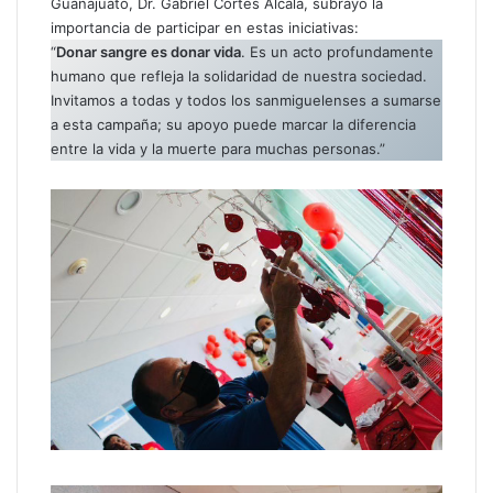
Guanajuato, Dr. Gabriel Cortés Alcalá, subrayó la
n
importancia de participar en estas iniciativas:
i
“
Donar sangre es donar vida
. Es un acto profundamente
c
humano que refleja la solidaridad de nuestra sociedad.
o
Invitamos a todas y todos los sanmiguelenses a sumarse
a esta campaña; su apoyo puede marcar la diferencia
entre la vida y la muerte para muchas personas.”