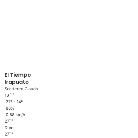
El Tiempo
Irapuato
Scattered Clouds
℃
16
27º - 14º
86%
0.58 km/h
℃
27
Dom
℃
27