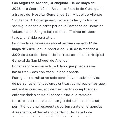
t
p
San Miguel de Allende, Guanajuato.- 15 de mayo de
s
a
2025.-
La Secretaría de Salud del Estado de Guanajuato,
A
r
a través del Hospital General de San Miguel de Allende
p
t
“Dr. Felipe G. Dobarganes”, invita a todas y todos los
p
i
sanmiguelenses a participar en la Campaña de Donación
r
Voluntaria de Sangre bajo el lema: “Treinta minutos
p
tuyos, una vida para otro”.
o
La jornada se llevará a cabo el próximo
sábado 17 de
r
mayo de 2025
, en un horario de
8:00 de la mañana a
c
3:00 de la tarde
, dentro de las instalaciones del Hospital
o
General de San Miguel de Allende.
r
Donar sangre es un acto solidario que puede salvar
r
hasta tres vidas con cada unidad donada.
e
Este gesto altruista no solo contribuye a salvar la vida
o
de personas en situaciones críticas, como pacientes que
e
enfrentan cirugías, accidentes, partos complicados o
l
e
enfermedades como el cáncer, sino que también
c
fortalece las reservas de sangre del sistema de salud,
t
permitiendo una respuesta oportuna ante emergencias.
r
Al respecto, el Secretario de Salud del Estado de
ó