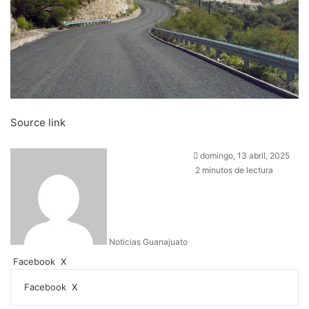
Source link
domingo, 13 abril, 2025
2 minutos de lectura
Noticias Guanajuato
Facebook
X
W
C
h
o
Facebook
X
W
C
I
a
m
h
o
m
t
p