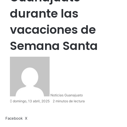
durante las
vacaciones de
Semana Santa
Noticias Guanajuato
domingo, 13 abril, 2025
2 minutos de lectura
Facebook
X
W
C
h
o