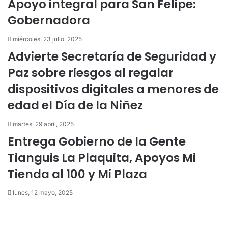
Apoyo integral para San Felipe:
r
n
ó
i
Gobernadora
n
c
i
o
miércoles, 23 julio, 2025
c
Advierte Secretaría de Seguridad y
o
Paz sobre riesgos al regalar
dispositivos digitales a menores de
edad el Día de la Niñez
martes, 29 abril, 2025
Entrega Gobierno de la Gente
Tianguis La Plaquita, Apoyos Mi
Tienda al 100 y Mi Plaza
lunes, 12 mayo, 2025