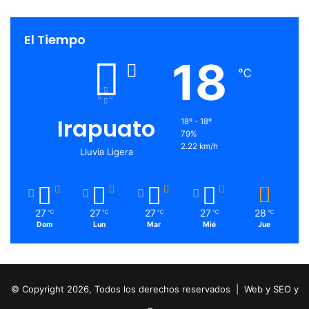
El Tiempo
18
℃
Irapuato
18º - 18º
79%
2.22 km/h
Lluvia Ligera
27
27
27
27
28
℃
℃
℃
℃
℃
Dom
Lun
Mar
Mié
Jue
© Copyright 2026, Todos los derechos reservados |
Web y SEO y