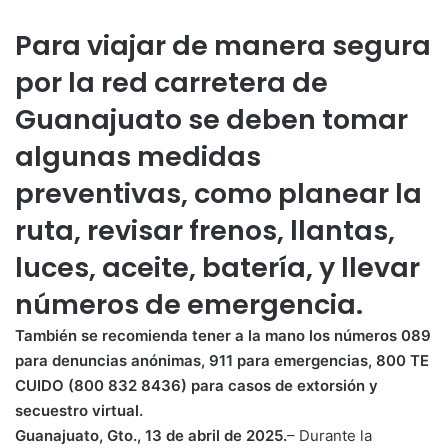
a
m
t
p
Para viajar de manera segura
s
a
por la red carretera de
A
r
p
t
Guanajuato se deben tomar
p
i
r
algunas medidas
p
o
preventivas, como planear la
r
ruta, revisar frenos, llantas,
c
o
luces, aceite, batería, y llevar
r
r
números de emergencia.
e
o
También se recomienda tener a la mano los números 089
e
para denuncias anónimas, 911 para emergencias, 800 TE
l
CUIDO (800 832 8436) para casos de extorsión y
e
secuestro virtual.
c
t
Guanajuato, Gto., 13
de abril de 2025.
– Durante la