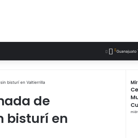
Guanajuato
Mi
n bisturí en Valtierrilla
Ce
C
rnada de
e
Mu
r
Cu
r
 bisturí en
miér
a
r