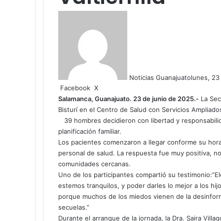
Noticias Guanajuato
lunes, 23
Facebook
X
W
C
h
o
Salamanca, Guanajuato.
2
3
de junio de 2025.-
La Sec
a
m
Bisturí en el Centro de Salud con Servicios Ampliado
t
p
39 hombres decidieron con libertad y responsabilid
s
a
planificación familiar.
A
r
Los pacientes comenzaron a llegar conforme su hora 
p
t
personal de salud. La respuesta fue muy positiva, 
p
i
comunidades cercanas.
r
Uno de los participantes compartió su testimonio:”El
p
estemos tranquilos, y poder darles lo mejor a los h
o
porque muchos de los miedos vienen de la desinform
r
secuelas.”
c
Durante el arranque de la jornada, la Dra. Saira Vill