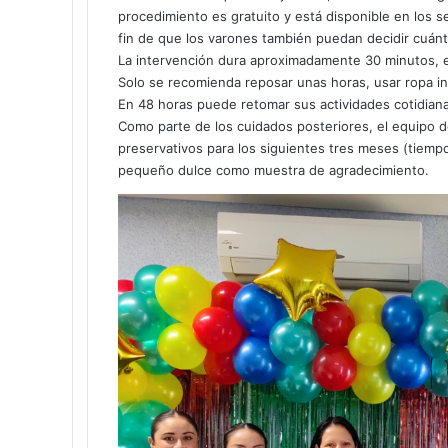
o
procedimiento es gratuito y está disponible en los se
r
fin de que los varones también puedan decidir cuánt
r
La intervención dura aproximadamente 30 minutos, e
e
Solo se recomienda reposar unas horas, usar ropa inte
o
En 48 horas puede retomar sus actividades cotidiana
e
Como parte de los cuidados posteriores, el equipo 
l
preservativos para los siguientes tres meses (tiem
e
pequeño dulce como muestra de agradecimiento.
c
t
r
ó
n
i
c
o