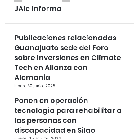
o
c
JAlc Informa
r
o
r
r
e
r
o
e
e
o
Publicaciones relacionadas
l
e
Guanajuato sede del Foro
e
l
c
e
sobre Inversiones en Climate
t
c
Tech en Alianza con
r
t
ó
r
Alemania
n
ó
lunes, 30 junio, 2025
i
n
c
i
Ponen en operación
o
c
o
tecnología para rehabilitar a
las personas con
discapacidad en Silao
jueves, 15 agosto, 2024