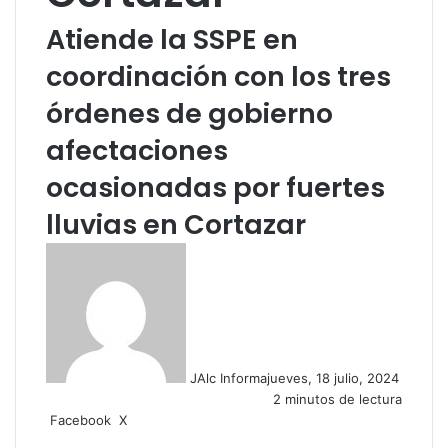
Atiende la SSPE en
coordinación con los tres
órdenes de gobierno
afectaciones
ocasionadas por fuertes
lluvias en Cortazar
JAlc Informa
jueves, 18 julio, 2024
2 minutos de lectura
Facebook
X
W
C
h
o