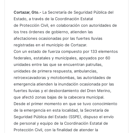
a
m
t
p
Cortazar
,
Gto
.-
La Secretaría de Seguridad Pública del
s
a
Estado, a través de la Coordinación Estatal
A
r
de Protección Civil, en colaboración con autoridades de
p
t
los tres órdenes de gobierno, atienden las
p
i
afectaciones ocasionadas por las fuertes lluvias
r
registradas en el municipio de Cortazar.
p
Con un estado de fuerza compuesto por 133 elementos
o
federales, estatales y municipales, apoyados por 60
r
unidades entre las que se encuentran patrullas,
c
unidades de primera respuesta, ambulancias,
o
retroexcavadoras y motobombas, las autoridades de
r
emergencia atienden la inundación ocasionada por las
r
fuertes lluvias y el desbordamiento del Dren Merino,
e
que afectó zonas bajas de la cabecera municipal.
o
Desde el primer momento en que se tuvo conocimiento
e
de la emergencia en esta localidad, la Secretaría de
l
e
Seguridad Pública del Estado (SSPE), dispuso el envío
c
de personal y equipo de la Coordinación Estatal de
t
Protección Civil, con la finalidad de atender la