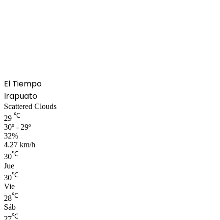
El Tiempo
Irapuato
Scattered Clouds
℃
29
30º - 29º
32%
4.27 km/h
℃
30
Jue
℃
30
Vie
℃
28
Sáb
℃
27