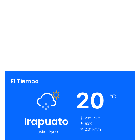
El Tiempo
20
℃
Irapuato
20º - 20º
60%
2.01 km/h
Lluvia Ligera