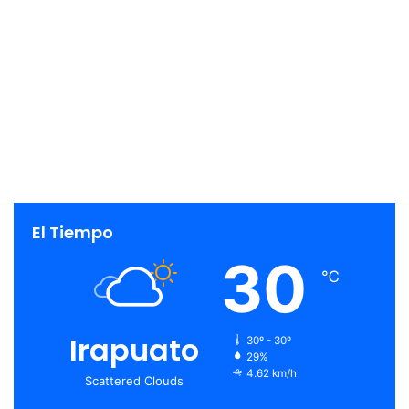
El Tiempo
30
℃
Irapuato
30º - 30º
29%
4.62 km/h
Scattered Clouds