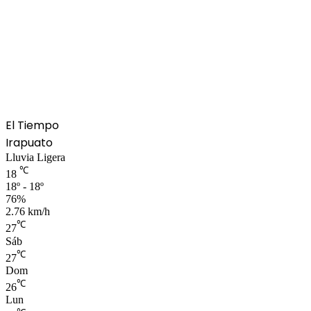
El Tiempo
Irapuato
Lluvia Ligera
℃
18
18º - 18º
76%
2.76 km/h
℃
27
Sáb
℃
27
Dom
℃
26
Lun