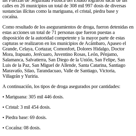
las Fuerzas de Seguridad Pública del Estado lograron sacar de las
calles en 26 municipios un total de 308 mil 997 dosis de diversas
sustancias ilícitas como la mariguana, el cristal, piedra base y
cocaína.
Como resultado de los aseguramientos de droga, fueron detenidas en
estas acciones un total de 71 personas que fueron puestas a
disposición de la autoridad competente y la mayor parte de estas
capturas se realizaron en los municipios de Acámbaro, Apaseo el
Grande, Celaya, Cortazar, Comonfort, Dolores Hidalgo, Doctor
Mora, Irapuato, Jerécuaro, Juventino Rosas, León, Pénjamo,
Salamanca, Salvatierra, San Diego de la Unión, San Felipe, San
Luis de la Paz, San Miguel de Allende, Santa Catarina, Santiago
Maravatío, Silao, Tarandacuao, Valle de Santiago, Victoria,
Villagrán y Yuriria.
A continuación, los tipos de droga asegurados por cantidades:
• Mariguana: 305 mil 446 dosis.
• Cristal: 3 mil 454 dosis.
• Piedra base: 69 dosis.
• Cocaína: 08 dosis.