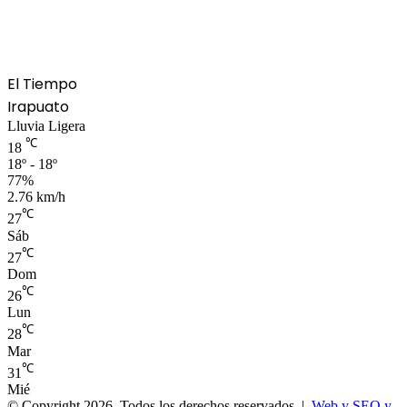
El Tiempo
Irapuato
Lluvia Ligera
℃
18
18º - 18º
77%
2.76 km/h
℃
27
Sáb
℃
27
Dom
℃
26
Lun
℃
28
Mar
℃
31
Mié
© Copyright 2026, Todos los derechos reservados |
Web y SEO y