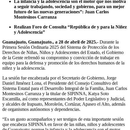
La infancia y la adolescencia son el motor que nos motiva
a seguir trabajando, sociedad y gobierno, para un mejor
futuro de las nuevas generaciones”:
Juan Carlos
Montesinos Carranza
Realizan Foro de Consulta “República de y para la Niñez
y Adolescencia”
Guanajuato, Guanajuato., a 28 de abril de 2025.-
Durante la
Primera Sesión Ordinaria 2025 del Sistema de Protección de los
Derechos de Niñas, Niños y Adolescentes del Estado, el Gobierno
de la Gente refrendó su compromiso y convicción de trabajar en
equipo para la defensa y promoción de los derechos humanos de la
niñez y la adolescencia.
La sesión fue encabezada por el Secretario de Gobierno, Jorge
Daniel Jiménez Lona, el Presidente del Consejo Consultivo del
Sistema Estatal para el Desarrollo Integral de la Familia, Juan Carlos
Montesinos Carranza y la titular de SIPINNA, Katya Soto
Escamilla, así como representantes del Poder Legislativo y Judicial,
y alcaldes de Irapuato, Moroleón, Cortázar, Apaseo el Alto, además
de organismos autónomos y dependencias.
“Es un gusto acompañarlos y ser testigos de esta importante sesión
que encabeza SIPINNA en favor de las niñas, niños y adolescentes
de Guanajuato; porque la infancia y la adolescencia son el motor