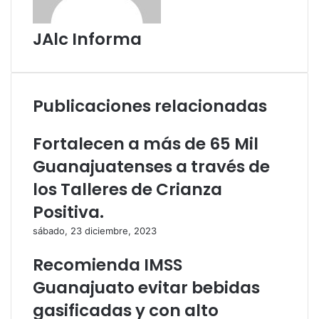
c
r
o
c
JAlc Informa
r
o
r
r
e
r
o
e
e
o
Publicaciones relacionadas
l
e
e
l
Fortalecen a más de 65 Mil
c
e
t
c
Guanajuatenses a través de
r
t
los Talleres de Crianza
ó
r
n
ó
Positiva.
i
n
sábado, 23 diciembre, 2023
c
i
o
c
Recomienda IMSS
o
Guanajuato evitar bebidas
gasificadas y con alto