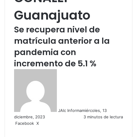
Guanajuato
Se recupera nivel de
matrícula anterior a la
pandemia con
incremento de 5.1 %
JAlc Informa
miércoles, 13
diciembre, 2023
3 minutos de lectura
Facebook
X
W
C
h
o
a
m