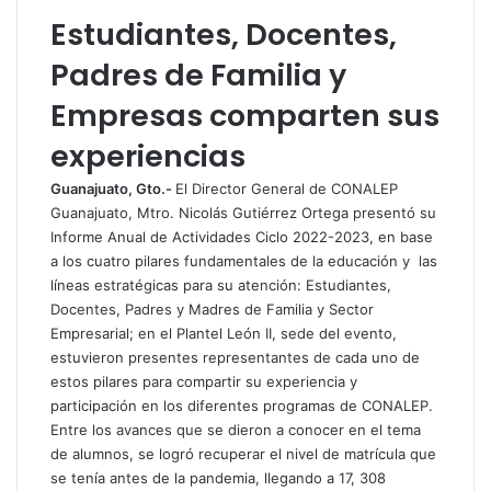
t
p
Estudiantes, Docentes,
s
a
Padres de Familia y
A
r
p
t
Empresas comparten sus
p
i
r
experiencias
p
o
Guanajuato, Gto.-
El Director General de CONALEP
r
Guanajuato, Mtro. Nicolás Gutiérrez Ortega presentó su
c
Informe Anual de Actividades Ciclo 2022-2023, en base
o
a los cuatro pilares fundamentales de la educación y las
r
líneas estratégicas para su atención: Estudiantes,
r
Docentes, Padres y Madres de Familia y Sector
e
Empresarial; en el Plantel León II, sede del evento,
o
estuvieron presentes representantes de cada uno de
e
estos pilares para compartir su experiencia y
l
participación en los diferentes programas de CONALEP.
e
Entre los avances que se dieron a conocer en el tema
c
de alumnos, se logró recuperar el nivel de matrícula que
t
se tenía antes de la pandemia, llegando a 17, 308
r