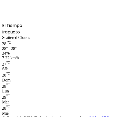
El Tiempo
Irapuato
Scattered Clouds
℃
28
28º - 28º
34%
7.22 km/h
℃
27
Sáb
℃
28
Dom
℃
28
Lun
℃
29
Mar
℃
28
Mié