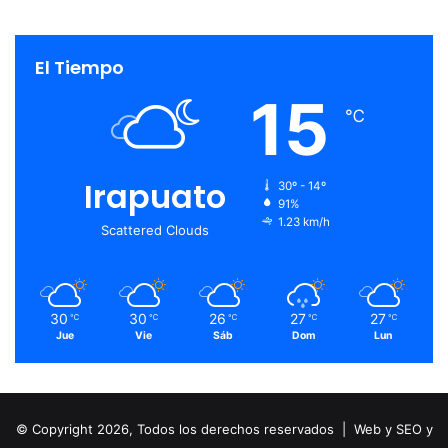
El Tiempo
15
℃
Irapuato
30º - 14º
91%
1.23 km/h
Scattered Clouds
30
30
26
27
27
℃
℃
℃
℃
℃
Jue
Vie
Sáb
Dom
Lun
© Copyright 2026, Todos los derechos reservados |
Web y SEO y