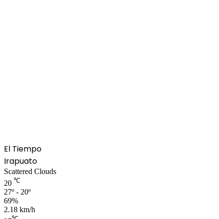
El Tiempo
Irapuato
Scattered Clouds
℃
20
27º - 20º
69%
2.18 km/h
℃