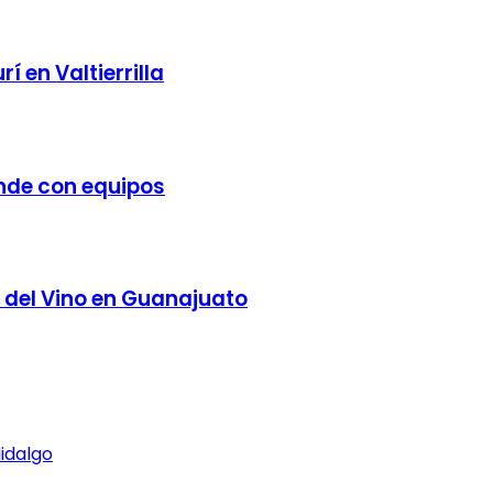
 en Valtierrilla
nde con equipos
 del Vino en Guanajuato
idalgo