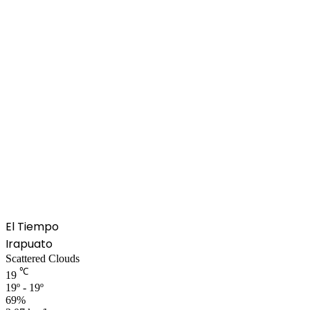
El Tiempo
Irapuato
Scattered Clouds
℃
19
19º - 19º
69%