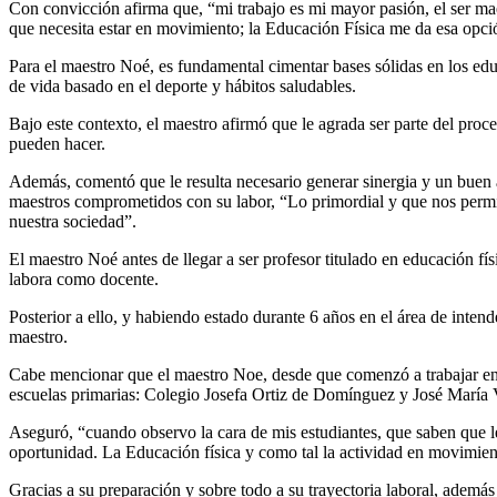
Con convicción afirma que, “mi trabajo es mi mayor pasión, el ser ma
que necesita estar en movimiento; la Educación Física me da esa op
Para el maestro Noé, es fundamental cimentar bases sólidas en los educ
de vida basado en el deporte y hábitos saludables.
Bajo este contexto, el maestro afirmó que le agrada ser parte del proc
pueden hacer.
Además, comentó que le resulta necesario generar sinergia y un buen 
maestros comprometidos con su labor, “Lo primordial y que nos permit
nuestra sociedad”.
El maestro Noé antes de llegar a ser profesor titulado en educación 
labora como docente.
Posterior a ello, y habiendo estado durante 6 años en el área de inten
maestro.
Cabe mencionar que el maestro Noe, desde que comenzó a trabajar en 
escuelas primarias: Colegio Josefa Ortiz de Domínguez y José María 
Aseguró, “cuando observo la cara de mis estudiantes, que saben que l
oportunidad. La Educación física y como tal la actividad en movimient
Gracias a su preparación y sobre todo a su trayectoria laboral, ademá