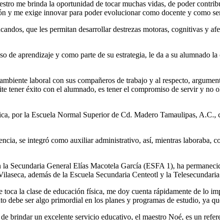
estro me brinda la oportunidad de tocar muchas vidas, de poder contrib
ción y me exige innovar para poder evolucionar como docente y como s
andos, que les permitan desarrollar destrezas motoras, cognitivas y afect
eso de aprendizaje y como parte de su estrategia, le da a su alumnado l
ambiente laboral con sus compañeros de trabajo y al respecto, argument
e tener éxito con el alumnado, es tener el compromiso de servir y no o
física, por la Escuela Normal Superior de Cd. Madero Tamaulipas, A.C.
dencia, se integró como auxiliar administrativo, así, mientras laboraba,
la Secundaria General Elías Macotela García (ESFA 1), ha permanecido 
Vilaseca, además de la Escuela Secundaria Centeotl y la Telesecundari
e toca la clase de educación física, me doy cuenta rápidamente de lo i
o debe ser algo primordial en los planes y programas de estudio, ya qu
s de brindar un excelente servicio educativo, el maestro Noé, es un ref