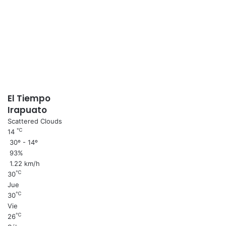
El Tiempo
Irapuato
Scattered Clouds
℃
14
30º - 14º
93%
1.22 km/h
℃
30
Jue
℃
30
Vie
℃
26