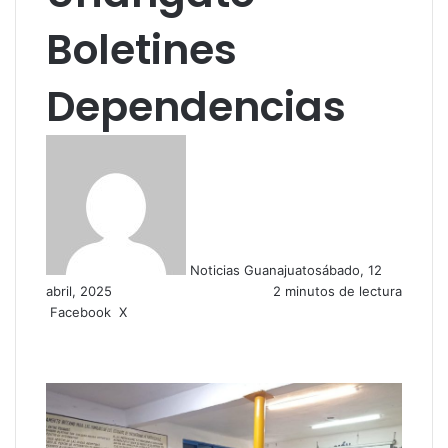
Boletines
Dependencias
Noticias Guanajuato
sábado, 12
abril, 2025
2 minutos de lectura
Facebook
X
W
C
h
o
a
m
t
p
s
a
A
r
p
t