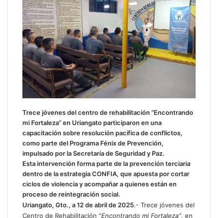
p
i
r
p
o
r
c
o
r
r
e
o
Trece jóvenes del centro de rehabilitación “Encontrando
e
mi Fortaleza” en Uriangato participaron en una
l
capacitación sobre resolución pacífica de conflictos,
e
como parte del Programa Fénix de Prevención,
c
impulsado por la Secretaría de Seguridad y Paz.
t
Esta intervención forma parte de la prevención terciaria
r
dentro de la estrategia CONFIA, que apuesta por cortar
ó
ciclos de violencia y acompañar a quienes están en
n
proceso de reintegración social.
i
Uriangato, Gto., a 12 de abril de 2025
.- Trece jóvenes del
c
Centro de Rehabilitación “
Encontrando mi Fortaleza”
, en