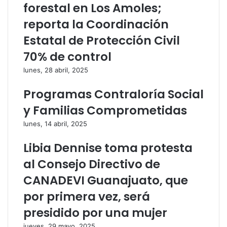
t
c
forestal en Los Amoles;
r
t
reporta la Coordinación
ó
r
n
ó
Estatal de Protección Civil
i
n
70% de control
c
i
o
c
lunes, 28 abril, 2025
o
Programas Contraloría Social
y Familias Comprometidas
lunes, 14 abril, 2025
Libia Dennise toma protesta
al Consejo Directivo de
CANADEVI Guanajuato, que
por primera vez, será
presidido por una mujer
jueves, 29 mayo, 2025