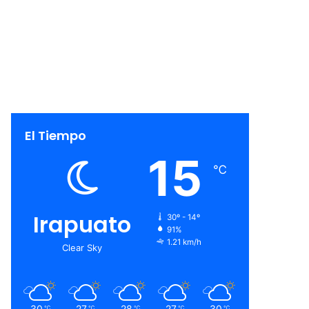
El Tiempo
15
℃
Irapuato
30º - 14º
91%
1.21 km/h
Clear Sky
30
27
28
27
30
℃
℃
℃
℃
℃