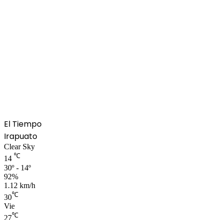
El Tiempo
Irapuato
Clear Sky
℃
14
30º - 14º
92%
1.12 km/h
℃
30
Vie
℃
27