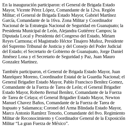
En la inauguración participaron: el General de Brigada Estado
Mayor, Vicente Pérez López, Comandante de la 12va. Región
Militar; el General de Brigada Estado Mayor, Gabriel Martínez
García, Comandante de la 16va. Zona Militar y Coordinador
Nacional de la Estrategia Nacional de Seguridad en Guanajuato; la
Presidenta Municipal de León, Alejandra Gutiérrez Campos; la
Diputada Local y Presidenta del Congreso del Estado, Miriam
Reyes Carmona; el Magistrado Héctor Tinajero Muñoz, Presidente
del Supremo Tribunal de Justicia y del Consejo del Poder Judicial
del Estado; el Secretario de Gobierno de Guanajuato, Jorge Daniel
Jiménez Lona y el Secretario de Seguridad y Paz, Juan Mauro
Gonzalez Martinez.
También participaron, el General de Brigada Estado Mayor, Juan
Manríquez Moreno, Coordinador Estatal de la Guardia Nacional; el
General Brigadier Estado Mayor, Pablo Francisco Benítez Gomez,
Comandante de la Fuerza de Tarea de León; el General Brigadier
Estado Mayor, Roberto Bernal Benítez, Comandante de la Fuerza
de Tarea de Celaya; el General Brigadier Estado Mayor, Newton
Manuel Chavez Baños, Comandante de la Fuerza de Tarea de
Irapuato y Salamanca; Coronel del Arma Blindada Estado Mayor,
Marco Antonio Ramírez Tenorio, Comandante del 8vo. Regimiento
Militar de Reconocimiento y Coordinador General de la Exposición
Militar “La gran Fuerza de México”.