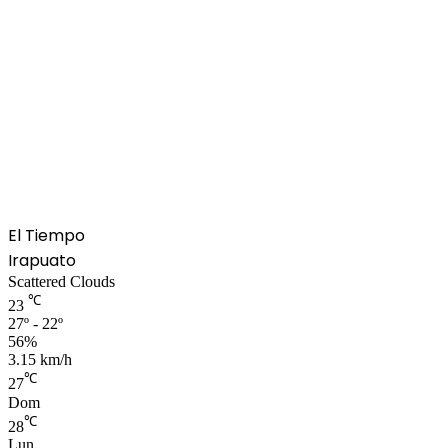
El Tiempo
Irapuato
Scattered Clouds
℃
23
27º - 22º
56%
3.15 km/h
℃
27
Dom
℃
28
Lun