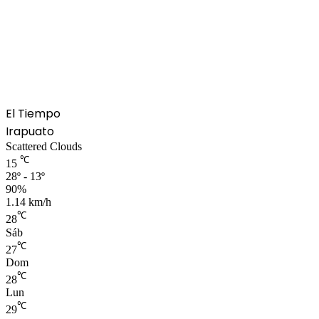
El Tiempo
Irapuato
Scattered Clouds
℃
15
28º - 13º
90%
1.14 km/h
℃
28
Sáb
℃
27
Dom
℃
28
Lun
℃
29