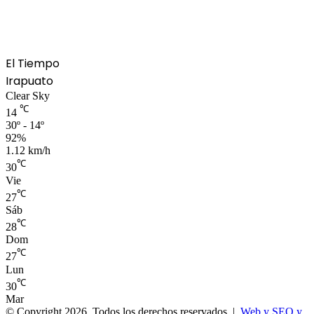
El Tiempo
Irapuato
Clear Sky
℃
14
30º - 14º
92%
1.12 km/h
℃
30
Vie
℃
27
Sáb
℃
28
Dom
℃
27
Lun
℃
30
Mar
© Copyright 2026, Todos los derechos reservados |
Web y SEO y