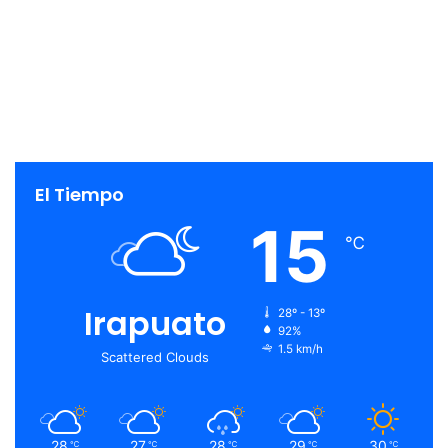
El Tiempo
15
℃
Irapuato
28º - 13º
92%
1.5 km/h
Scattered Clouds
28
27
28
29
30
℃
℃
℃
℃
℃