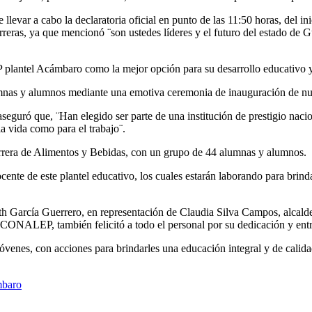
levar a cabo la declaratoria oficial en punto de las 11:50 horas, del in
arreras, ya que mencionó ¨son ustedes líderes y el futuro del estado de 
 plantel Acámbaro como la mejor opción para su desarrollo educativo y
mnas y alumnos mediante una emotiva ceremonia de inauguración de nue
aseguró que, ¨Han elegido ser parte de una institución de prestigio nac
la vida como para el trabajo¨.
arrera de Alimentos y Bebidas, con un grupo de 44 alumnas y alumnos.
ente de este plantel educativo, los cuales estarán laborando para brind
eth García Guerrero, en representación de Claudia Silva Campos, alcaldes
s del CONALEP, también felicitó a todo el personal por su dedicación y e
jóvenes, con acciones para brindarles una educación integral y de cali
baro