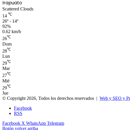
Irapuato
Scattered Clouds
℃
14
26º - 14º
92%
0.62 km/h
℃
26
Dom
℃
28
Lun
℃
29
Mar
℃
27
Mié
℃
29
Jue
© Copyright 2026, Todos los derechos reservados |
Web y SEO y P
Facebook
RSS
Facebook
X
WhatsApp
Telegram
Botón volver arriba