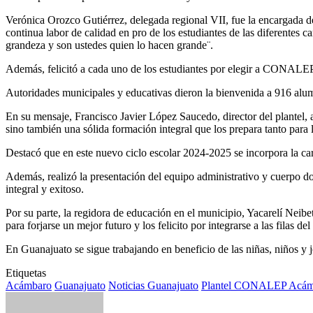
Verónica Orozco Gutiérrez, delegada regional VII, fue la encargada de l
continua labor de calidad en pro de los estudiantes de las diferentes c
grandeza y son ustedes quien lo hacen grande¨.
Además, felicitó a cada uno de los estudiantes por elegir a CONALEP
Autoridades municipales y educativas dieron la bienvenida a 916 alu
En su mensaje, Francisco Javier López Saucedo, director del plantel, 
sino también una sólida formación integral que los prepara tanto para 
Destacó que en este nuevo ciclo escolar 2024-2025 se incorpora la c
Además, realizó la presentación del equipo administrativo y cuerpo doc
integral y exitoso.
Por su parte, la regidora de educación en el municipio, Yacarelí Neib
para forjarse un mejor futuro y los felicito por integrarse a las fila
En Guanajuato se sigue trabajando en beneficio de las niñas, niños y 
Etiquetas
Acámbaro
Guanajuato
Noticias Guanajuato
Plantel CONALEP Acám