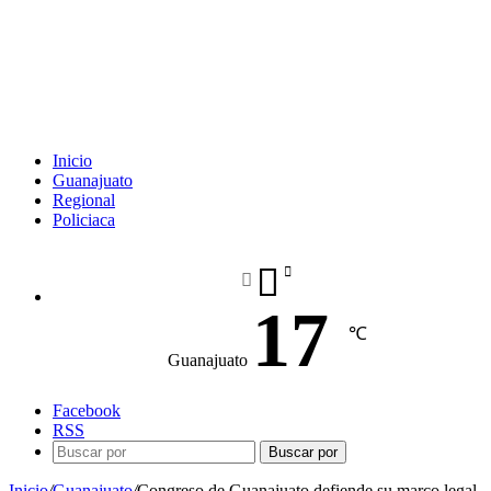
Inicio
Guanajuato
Regional
Policiaca
17
℃
Guanajuato
Facebook
RSS
Buscar por
Inicio
/
Guanajuato
/
Congreso de Guanajuato defiende su marco legal