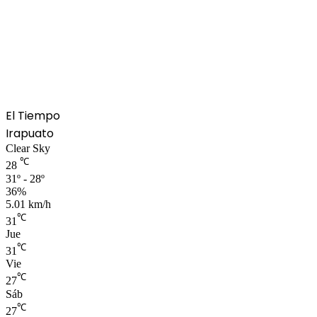
El Tiempo
Irapuato
Clear Sky
℃
28
31º - 28º
36%
5.01 km/h
℃
31
Jue
℃
31
Vie
℃
27
Sáb
℃
27