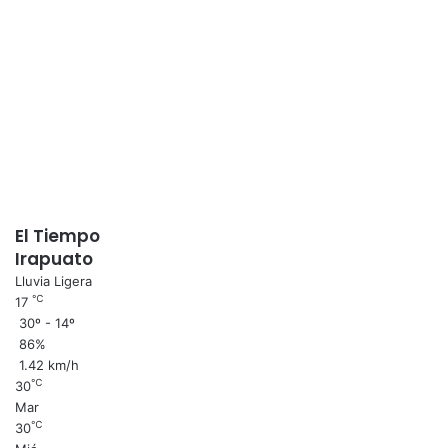
El Tiempo
Irapuato
Lluvia Ligera
℃
17
30º - 14º
86%
1.42 km/h
℃
30
Mar
℃
30