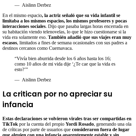
—
Aislinn Derbez
En el mismo espacio
, la actriz señaló que su vida infantil se
limitaba a los mismos espacios, los mismos profesores y pocas
interacciones sociales
. Dijo que pasaba largas horas encerrada en
su habitación viendo telenovelas, lo que le hizo cuestionarse si la
vida era solamente eso.
También añadió que sus viajes eran muy
escasos
, limitados a fines de semana ocasionales con sus padres a
destinos cercanos como Cuernavaca.
“Vivía bien aburrida desde los 6 años hasta los 16;
como 10 años de mi vida dije ‘¿Te cae que la vida es
esto?’”
—
Aislinn Derbez
La critican por no apreciar su
infancia
Estas declaraciones se volvieron virales tras ser compartidas en
TikTok
por la cuenta del propio
Yordi Rosado
, generando una ola
de críticas por parte de usuarios que
consideraron fuera de lugar
que alguien con una infancia aparentemente estable y sin