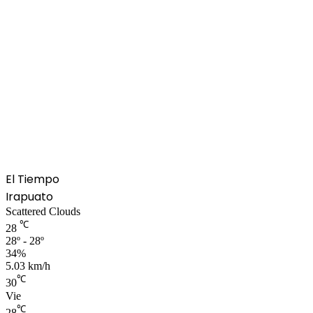
El Tiempo
Irapuato
Scattered Clouds
℃
28
28º - 28º
34%
5.03 km/h
℃
30
Vie
℃
28