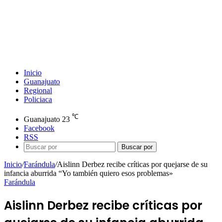
Inicio
Guanajuato
Regional
Policiaca
℃
Guanajuato
23
Facebook
RSS
Buscar por
Inicio
/
Farándula
/
Aislinn Derbez recibe críticas por quejarse de su
infancia aburrida “Yo también quiero esos problemas»
Farándula
Aislinn Derbez recibe críticas por