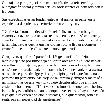
Guanajuato para propiciar de manera efectiva la reinserción y
reintegración social y familiar de los adolescentes en conflicto con la
ley penal.
Sus expectativas están fundamentadas, al menos en parte, en la
experiencia de quienes ya estuvieron en el programa.
“No fue fácil tomar la decisión de rehabilitarme, sin embargo,
cuando van avanzando los días te das cuenta de que sí se puede, y
cuando terminan los 100 días valoras sobre todo tu vida, tu salud y a
tu familia. Te das cuenta que las drogas solo te llevan a cometer
errores”, dice uno de ellos ante la nueva generación.
Otro joven, que formó parte de la 13ª generación, les dejó un
mensaje que no por firme deja de ser un abrazo: “les quiero hablar
sin rollos, sin juzgarlos, porque yo también he estado ahí, también
pensé que no pasaba nada por consumir. Que me ayudaba a escapar
o a sentirme parte de algo y sí, al principio parecía que funcionaba,
pero me fui perdiendo. Me alejé de mi familia y amigos y me fallé a
mí mismo más de una vez (…) quiero decirles algo que a mí me
costó mucho entender. ‘Tú sí vales, no importa lo que hayas hecho,
lo que hayas perdido o cuánto tiempo lleves en esto, hay una versión
tuya que está esperando que la rescates, que quiere vivir, soñar y
sentir paz sin necesidad de anestesiarse’”.