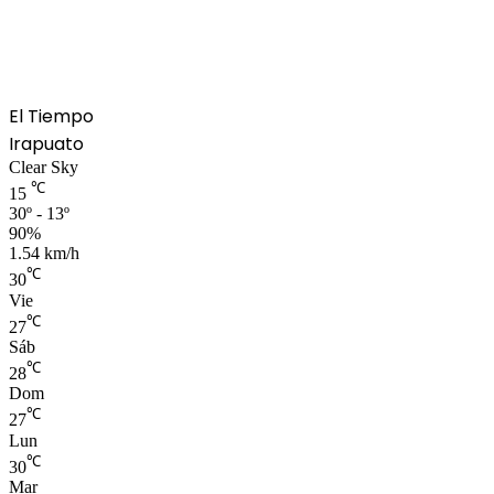
El Tiempo
Irapuato
Clear Sky
℃
15
30º - 13º
90%
1.54 km/h
℃
30
Vie
℃
27
Sáb
℃
28
Dom
℃
27
Lun
℃
30
Mar