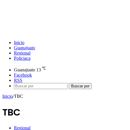
Inicio
Guanajuato
Regional
Policiaca
℃
Guanajuato
13
Facebook
RSS
Buscar por
Inicio
/
TBC
TBC
Regional