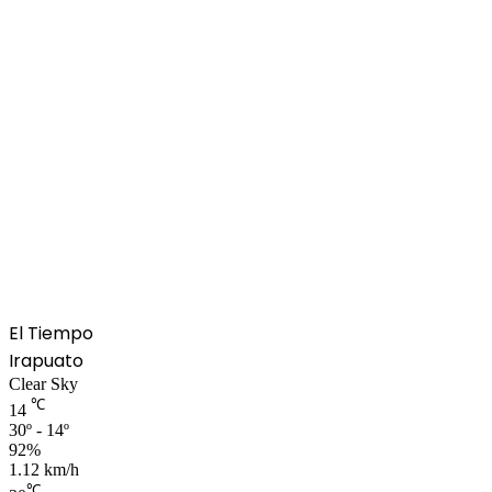
El Tiempo
Irapuato
Clear Sky
℃
14
30º - 14º
92%
1.12 km/h
℃