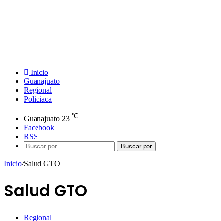
Inicio
Guanajuato
Regional
Policiaca
℃
Guanajuato
23
Facebook
RSS
Buscar por
Inicio
/
Salud GTO
Salud GTO
Regional