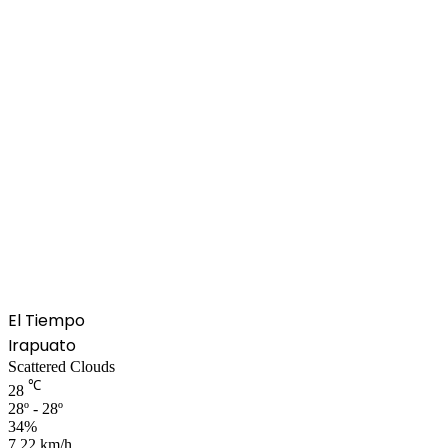
El Tiempo
Irapuato
Scattered Clouds
℃
28
28º - 28º
34%
7.22 km/h