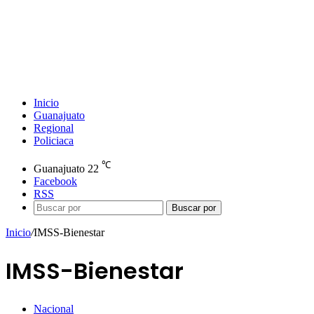
Inicio
Guanajuato
Regional
Policiaca
℃
Guanajuato
22
Facebook
RSS
Buscar por
Inicio
/
IMSS-Bienestar
IMSS-Bienestar
Nacional