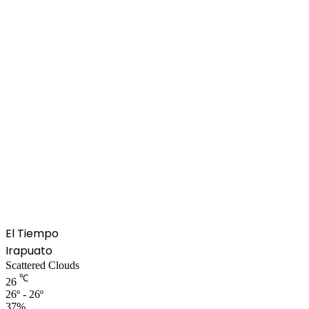
El Tiempo
Irapuato
Scattered Clouds
℃
26
26º - 26º
37%