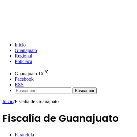
Inicio
Guanajuato
Regional
Policiaca
℃
Guanajuato
16
Facebook
RSS
Buscar por
Inicio
/
Fiscalía de Guanajuato
Fiscalía de Guanajuato
Farándula