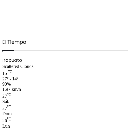
El Tiempo
Irapuato
Scattered Clouds
℃
15
27º - 14º
90%
1.97 km/h
℃
27
Sáb
℃
27
Dom
℃
26
Lun