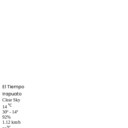
El Tiempo
Irapuato
Clear Sky
℃
14
30º - 14º
92%
1.12 km/h
℃