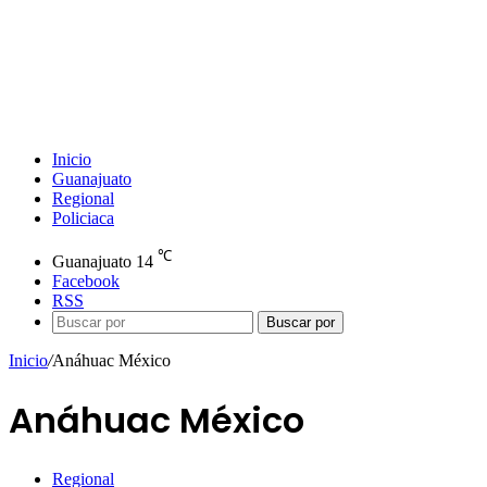
Inicio
Guanajuato
Regional
Policiaca
℃
Guanajuato
14
Facebook
RSS
Buscar por
Inicio
/
Anáhuac México
Anáhuac México
Regional