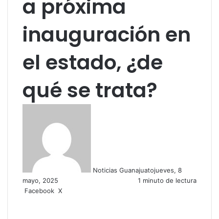
a próxima
inauguración en
el estado, ¿de
qué se trata?
Noticias Guanajuato
jueves, 8
mayo, 2025
1 minuto de lectura
Facebook
X
W
C
h
o
a
m