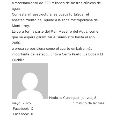
almacenamiento de 220 millones de metros cúbicos de
agua.
Con esta infraestructura, se busca fortalecer el
abastecimiento del líquido a la zona metropolitana de
Monterrey.
La obra forma parte del Plan Maestro del Agua, con el
que se espera garantizar el suministro hasta el año
2050.
a presa se posiciona como el cuarto embalse más
importante del estado, junto a Cerro Prieto, La Boca y El
Cuchillo.
Noticias Guanajuato
jueves, 8
mayo, 2025
1 minuto de lectura
Facebook
X
W
C
Facebook
X
h
o
W
C
I