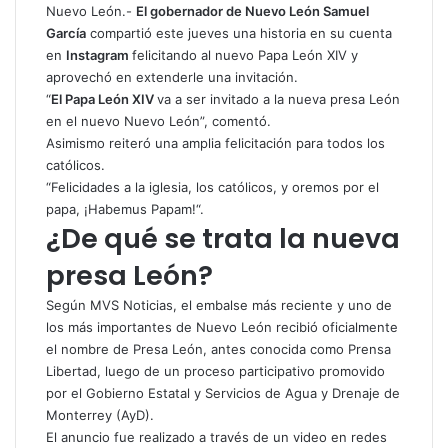
t
p
Nuevo León.-
El gobernador de Nuevo León Samuel
s
a
García
compartió este jueves una historia en su cuenta
A
r
en
Instagram
felicitando al nuevo Papa León XIV y
p
t
aprovechó en extenderle una invitación.
p
i
“
El Papa León XIV
va a ser invitado a la nueva presa León
r
en el nuevo Nuevo León”, comentó.
p
Asimismo reiteró una amplia felicitación para todos los
o
católicos.
r
“Felicidades a la iglesia, los católicos, y oremos por el
c
papa, ¡Habemus Papam!“.
o
¿De qué se trata la nueva
r
r
presa León?
e
o
Según MVS Noticias, el embalse más reciente y uno de
e
los más importantes de Nuevo León recibió oficialmente
l
el nombre de Presa León, antes conocida como Prensa
e
Libertad, luego de un proceso participativo promovido
c
por el Gobierno Estatal y Servicios de Agua y Drenaje de
t
Monterrey (AyD).
r
El anuncio fue realizado a través de un video en redes
ó