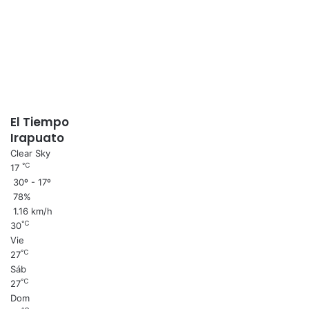
El Tiempo
Irapuato
Clear Sky
℃
17
30º - 17º
78%
1.16 km/h
℃
30
Vie
℃
27
Sáb
℃
27
Dom