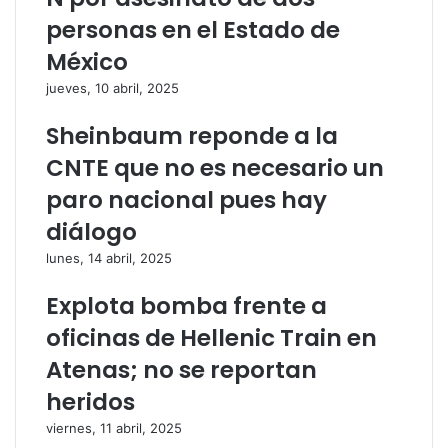
r
t
personas en el Estado de
ó
r
n
ó
México
i
n
jueves, 10 abril, 2025
c
i
o
c
Sheinbaum reponde a la
o
CNTE que no es necesario un
paro nacional pues hay
diálogo
lunes, 14 abril, 2025
Explota bomba frente a
oficinas de Hellenic Train en
Atenas; no se reportan
heridos
viernes, 11 abril, 2025