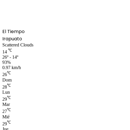
El Tiempo
Irapuato
Scattered Clouds
℃
14
26º - 14º
93%
0.97 km/h
℃
26
Dom
℃
28
Lun
℃
29
Mar
℃
27
Mié
℃
29
Jue