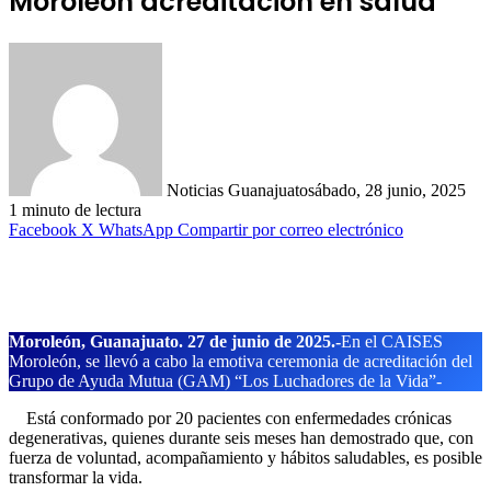
Moroleón acreditación en salud
Noticias Guanajuato
sábado, 28 junio, 2025
1 minuto de lectura
Facebook
X
WhatsApp
Compartir por correo electrónico
Moroleón, Guanajuato. 27 de junio de 2025.-
En el CAISES
Moroleón, se llevó a cabo la emotiva ceremonia de acreditación del
Grupo de Ayuda Mutua (GAM) “Los Luchadores de la Vida”-
Está conformado por 20 pacientes con enfermedades crónicas
degenerativas, quienes durante seis meses han demostrado que, con
fuerza de voluntad, acompañamiento y hábitos saludables, es posible
transformar la vida.