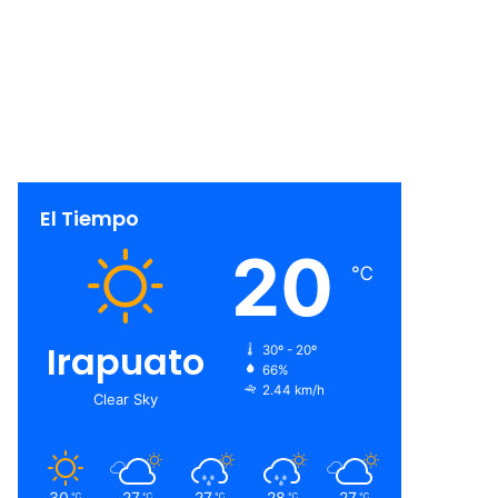
El Tiempo
20
℃
Irapuato
30º - 20º
66%
2.44 km/h
Clear Sky
30
27
27
28
27
℃
℃
℃
℃
℃