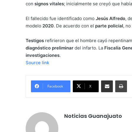
con
signos vitales
; inicialmente se creyó que habí
El fallecido fue identificado como
Jesús Alfredo
, d
modelo
2020
. De acuerdo con el
parte policial
, no
Testigos
refirieron que el hombre cayó repentinam
diagnóstico preliminar
del infarto. La
Fiscalía Gen
investigaciones
.
Source link
Compartir por correo electrónico
Imprimir
Facebook
X
Noticias Guanajuato