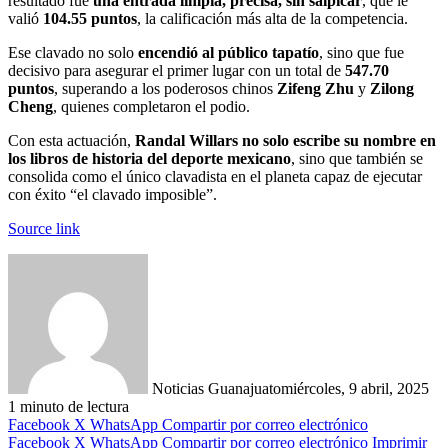
resultado fue
una entrada limpia, precisa, sin salpicar
, que le
valió
104.55 puntos
, la calificación más alta de la competencia.
Ese clavado no solo
encendió al público tapatío
, sino que fue
decisivo para asegurar el primer lugar con un total de
547.70
puntos
, superando a los poderosos chinos
Zifeng Zhu
y
Zilong
Cheng
, quienes completaron el podio.
Con esta actuación,
Randal Willars no solo escribe su nombre en
los libros de historia del deporte mexicano
, sino que también se
consolida como el único clavadista en el planeta capaz de ejecutar
con éxito “el clavado imposible”.
Source link
Noticias Guanajuato
miércoles, 9 abril, 2025
1 minuto de lectura
Facebook
X
WhatsApp
Compartir por correo electrónico
Facebook
X
WhatsApp
Compartir por correo electrónico
Imprimir