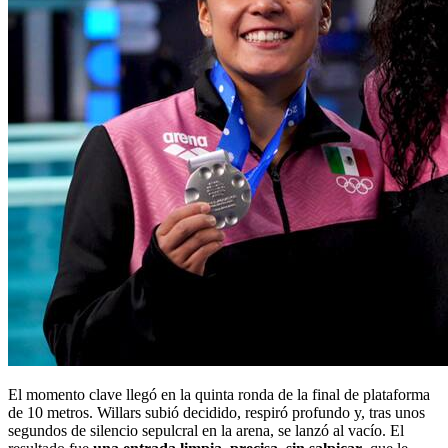
El momento clave llegó en la quinta ronda de la final de plataforma
de 10 metros. Willars subió decidido, respiró profundo y, tras unos
segundos de silencio sepulcral en la arena, se lanzó al vacío. El