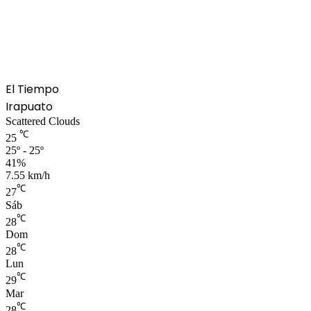
El Tiempo
Irapuato
Scattered Clouds
℃
25
25º - 25º
41%
7.55 km/h
℃
27
Sáb
℃
28
Dom
℃
28
Lun
℃
29
Mar
℃
28