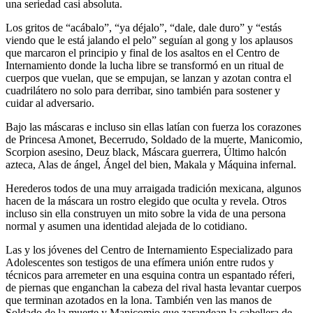
una seriedad casi absoluta.
Los gritos de “acábalo”, “ya déjalo”, “dale, dale duro” y “estás
viendo que le está jalando el pelo” seguían al gong y los aplausos
que marcaron el principio y final de los asaltos en el Centro de
Internamiento donde la lucha libre se transformó en un ritual de
cuerpos que vuelan, que se empujan, se lanzan y azotan contra el
cuadrilátero no solo para derribar, sino también para sostener y
cuidar al adversario.
Bajo las máscaras e incluso sin ellas latían con fuerza los corazones
de Princesa Amonet, Becerrudo, Soldado de la muerte, Manicomio,
Scorpion asesino, Deuz black, Máscara guerrera, Último halcón
azteca, Alas de ángel, Ángel del bien, Makala y Máquina infernal.
Herederos todos de una muy arraigada tradición mexicana, algunos
hacen de la máscara un rostro elegido que oculta y revela. Otros
incluso sin ella construyen un mito sobre la vida de una persona
normal y asumen una identidad alejada de lo cotidiano.
Las y los jóvenes del Centro de Internamiento Especializado para
Adolescentes son testigos de una efímera unión entre rudos y
técnicos para arremeter en una esquina contra un espantado réferi,
de piernas que enganchan la cabeza del rival hasta levantar cuerpos
que terminan azotados en la lona. También ven las manos de
Soldado de la muerte y Manicomio que zarandean la cabellera de