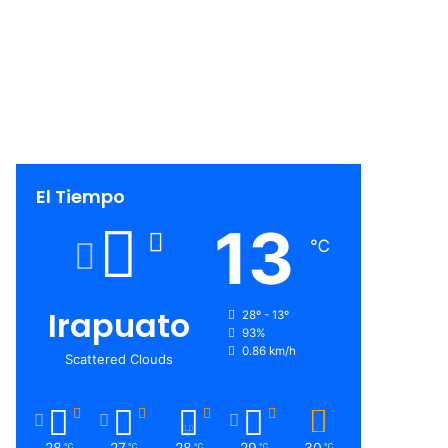
El Tiempo
13
℃
Irapuato
28º - 13º
93%
0.86 km/h
Scattered Clouds
28
27
28
29
30
℃
℃
℃
℃
℃