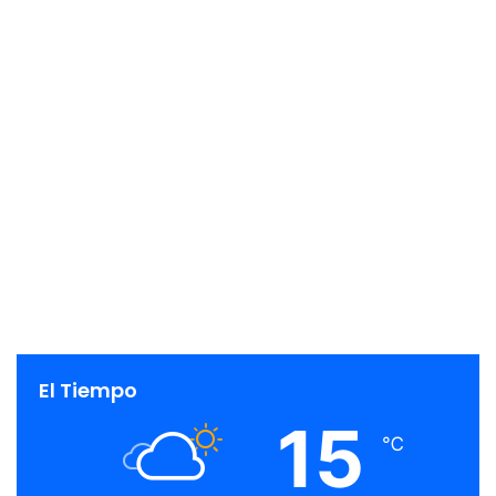
El Tiempo
15
℃