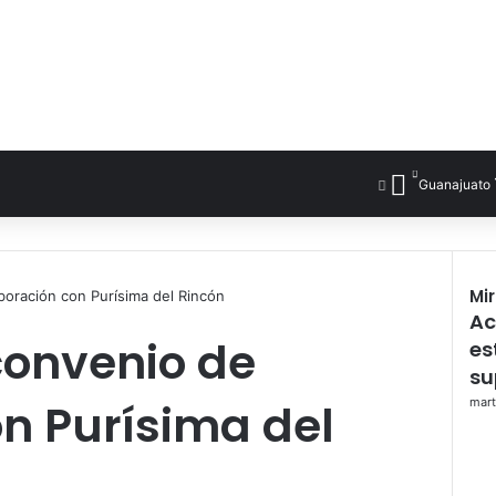
Guanajuato
Mi
oración con Purísima del Rincón
Ac
onvenio de
es
su
n Purísima del
mart