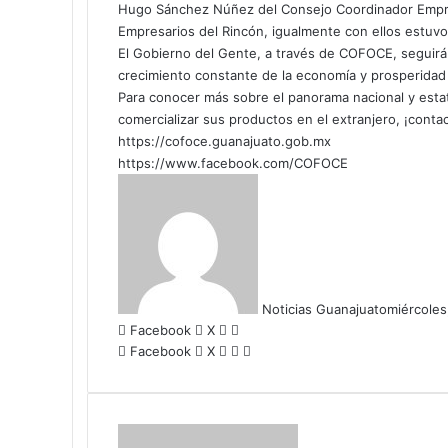
Hugo Sánchez Núñez del Consejo Coordinador Empres
Empresarios del Rincón, igualmente con ellos estuvo
El Gobierno del Gente, a través de COFOCE, seguirá 
crecimiento constante de la economía y prosperidad
Para conocer más sobre el panorama nacional y esta
comercializar sus productos en el extranjero, ¡cont
https://cofoce.guanajuato.gob.mx
https://www.facebook.com/COFOCE
Noticias Guanajuato
miércoles
Facebook
X
W
C
Facebook
X
h
W
o
C
I
a
h
m
o
m
t
a
p
m
p
s
t
a
p
r
A
s
r
a
i