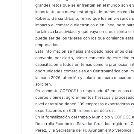
o
grandes retos que se enfrentan en el mundo son en 
r
importante una nueva estrategia de presencia con la
r
Roberto García Urbano, refirió que los empresarios 
e
impacto el comercio electrónico o en línea, pero pa
o
fortalezca la actividad, y que vaya en crecimiento 
e
puede ser de los talleres con los que comience es
l
empresarios.
e
Esta información se había anticipado hace unos días
c
t
convenio, por cierto, primer convenio de este tipo 
r
capacitación a todos en temas como la promoción int
ó
oportunidades comerciales en Centroamérica con imp
n
la moda 2026, atención y soluciones para empaque d
i
soliciten.
c
Previamente COFOCE ha respaldado 42 empresas del 
o
cueros y pieles; agro alimentos (frescos y procesad
nivel estatal se tienen 109 empresas exportadoras 
exportaciones en 629 millones de dólares.
En la formalización del trabajo Municipio y COFOCE 
Desarrollo Económico Salvador Cruz, los regidores Cl
Pérez, y la Secretaria del H. Ayuntamiento Verónica 