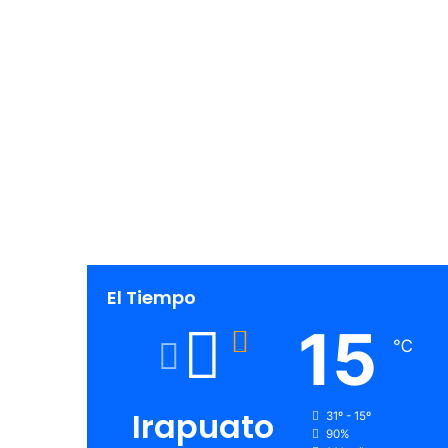
El Tiempo
15
℃
Irapuato
31º - 15º
90%