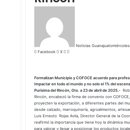
Noticias Guanajuato
miércoles
Facebook
X
W
C
h
o
a
m
t
p
s
a
Formalizan Municipio y COFOCE acuerdo para profesi
A
r
Impactar en todo el mundo y no solo el 1% del escenar
p
t
Purísima del Rincón, Gto. a 23 de abril de 2025.-
Robe
p
i
Rincón, encabezó la firma de convenio con COFOCE, p
r
proyecten la exportación, a diferentes partes del m
p
desde calzado, marroquinería, agroalimentos, artesan
o
Luis Ernesto Rojas Avila, Director General de la Co
r
reafirmó la importancia que tiene hoy la dinámica mu
c
para valorar y llegar a posicionar los productos local