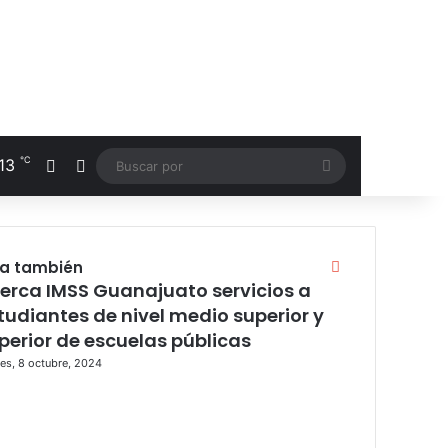
℃
13
Facebook
RSS
Buscar
por
ra también
C
e
erca IMSS Guanajuato servicios a
r
tudiantes de nivel medio superior y
r
perior de escuelas públicas
a
es, 8 octubre, 2024
r