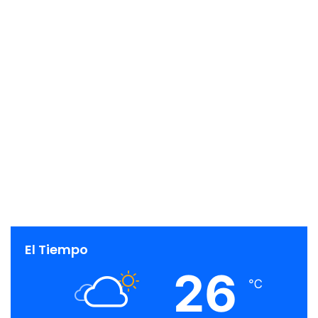
El Tiempo
26
℃