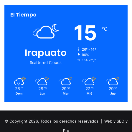
El Tiempo
15
℃
Irapuato
26º - 14º
90%
1.14 km/h
Scattered Clouds
26
28
29
27
29
℃
℃
℃
℃
℃
Dom
Lun
Mar
Mié
Jue
© Copyright 2026, Todos los derechos reservados |
Web y SEO y
Pro